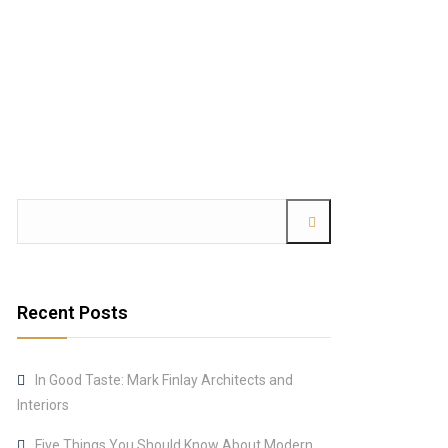
Recent Posts
In Good Taste: Mark Finlay Architects and
Interiors
Five Things You Should Know About Modern