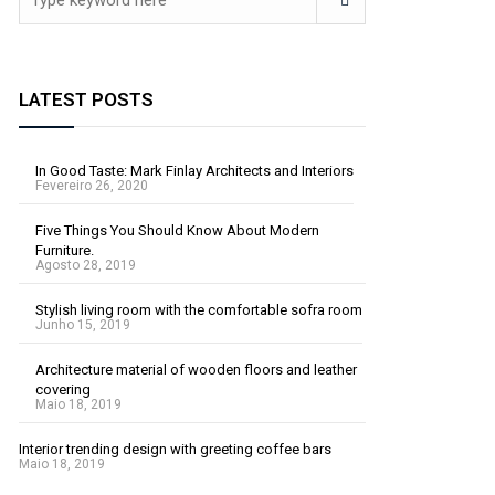
LATEST POSTS
In Good Taste: Mark Finlay Architects and Interiors
Fevereiro 26, 2020
Five Things You Should Know About Modern
Furniture.
Agosto 28, 2019
Stylish living room with the comfortable sofra room
Junho 15, 2019
Architecture material of wooden floors and leather
covering
Maio 18, 2019
Interior trending design with greeting coffee bars
Maio 18, 2019